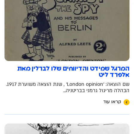
המרגל שמידט והדיווחים שלו לברלין מאת
אלפרד ליט
שם הוצאה: 'London opinion' , שנת הוצאה משוערת 1917.
הבהלה מריגול גרמני בבריטניה...
קראו עוד