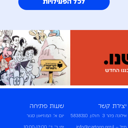
לכל הפעילויות
יצירת קשר
שעות פתיחה
אילונה פהר 3 חולון. 5838310
יום א': המוזיאון סגור
מייל –
info@cartoon.org.il
ימי ב', ד': 10:00-13:00