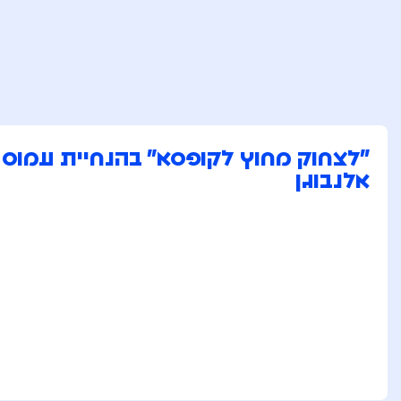
"לצחוק מחוץ לקופסא" בהנחיית עמוס
אלנבוגן