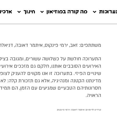
ערוכות
מה קורה במוזיאון
חינוך
ארכיון
משתתפים: זאב, ירמי פינקוס, איתמר דאובה, דניאלה 
התערוכה חולשת על כשלושה עשורים, ומגובה בצי
האירועים הסובבים אותנו, חלקם גם מזככים אירועים
שינויים הפיזי. בתערוכה זו אנו מקווים להעניק לצופ
מדינתנו הקטנה ומנהיגיה, אלא גם תזכורת קלה: לא 
חסרונותיהם הטבעיים שמגיעים עם הזמן, הם תמיד י
הראויה.
קרדיט לדימוים: איתמר דאובה וירמי פינקוס.