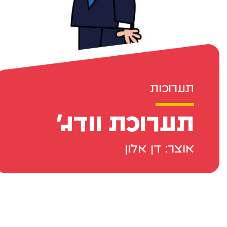
תערוכות
תערוכת וודג'
אוצר: דן אלון