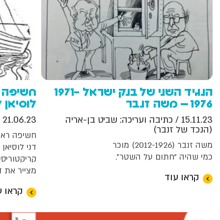
הנגיד השני של בנק ישראל 1971-
חשיפה ר
1976 – משה זנבר
לוסיאן 
15.11.23
/ כתיבה ועריכה: שביט בן-אריה
21.06.23
/
(הנכד של זנבר)
חשיפה ראש
משה זנבר (2012-1926) מוכר
דני לוסיאן 
כמי שהיה "חתום על השטר".
קריקטוריסט 
מצייר את ד
קראו עוד
קראו ע