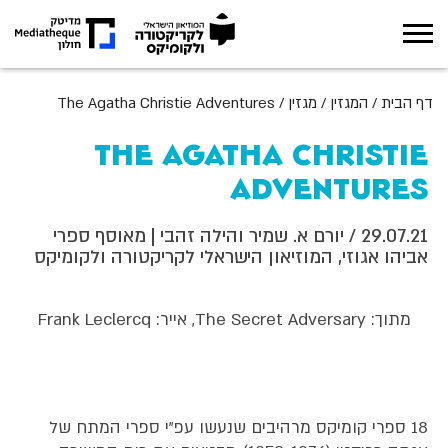
אודות
דף הבית
/
המגזין
/
מגזין
/
The Agatha Christie Adventures
תערוכות
The Agatha Christie
Adventures
מה קורה במוזיאון
29.07.21
/ יורם א. שמיר והילה זהבי | מאוסף ספרי
חינוך
אביהו אגוזי, המוזיאון הישראלי לקריקטורה ולקומיקס
ארכיון
מתוך: The Secret Adversary, אייר: Frank Leclercq
מגזין
צור קשר
18 ספרי קומיקס מרהיבים שנעשו עפ"י ספרי המתח של