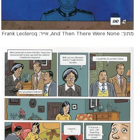
מתוך: And Then There Were None, אייר: Frank Leclercq