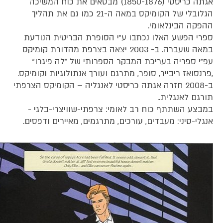
אגתה כריסטי (1850-1876) מבטאים את כוח המשיכה
הגלובלי של הקומיקס במאה ה-21 כמו גם את תהליך
ההפקה הבינלאומי.
ספרי הפשע האלו נכתבו ע"י הסופרת הבריטית הנודעת
במאה שעברה. ב- 2003 יצאה בצרפת מהדורת קומיקס
עפ"י ספריה בעריכת המבקר הספרותי של "לה פיגרו"
,פרנסואז ריבייר, סופר, מתרגם ועורך אנתולוגיות וקומיקס.
ב-2008 חזרה אגתה כריסטי לאנגליה – הקומיקס הצרפתי
תורגם לאנגלית..
במבצע השתתף כוח רב לאומי: צרפתי-שוויצרי-בלגי -
אנגלי-סיני: מעבדים, עורכים, מתרגמים, מאיירים ודפסים.