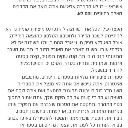
אשראי – זו לא הקרבה אלא אם אתה רואה את הדברים
האלה כחיוניים,
והם לא.
העצה שלי לכל אחד שרוצה להתפרנס מיצירת קומיקס היא
להתייחס לשכר הדירה ולחשבון הטלפון כהוצאה היחידה.
אוכל הוא ללא ספק חיוני אבל המחיר שלו משתנה אז לא
כללתי אותו. פשוט תאתר את האוכל הזול ביותר עם הערך
התזונתי הגבוה ביותר. קנה שקית תפוזים, קצת פסטה
וירקות, שמן זית ותהיה בסדר. הסיכויים הם שתצליח
להוריד במשקל.
ספריות ציבוריות מלאות בספרים, דיסקים, מחשבים
ואינטרנט. אתה טיפש אם אתה לא מנצל את הספרייה.
השג חדר זול בשכונה מהוגנת למחצה ואם אתה לוקח את
העצה ועובד די קשה על הקומיקס שלך, אתה אמור לחסוך
כסף במהרה. תמקסם את הסכום שצברת אם תפקיד אותו
בקרנות נאמנות, אגרות חוב, או לפחות בחשבון חסכון.
קבור את הכסף, שכח ממנו והמשך להוסיף לו באופן קבוע.
בבוא העת תוכל לפנק את עצמך, מדי פעם בספר או