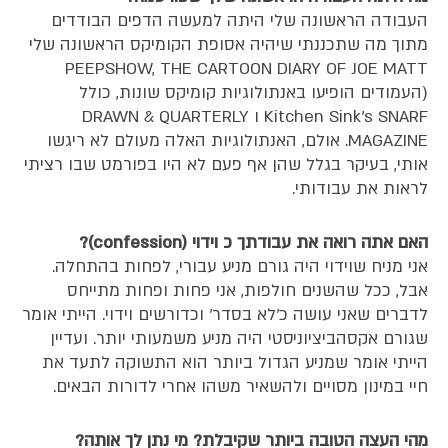
העבודה הראשונה שלי היתה למעשה הדפים הבודדים
מתוך מה שתכננתי שיהיה אסופת הקומיקס הראשונה שלי
PEEPSHOW, THE CARTOON DIARY OF JOE MATT
(העמודים הופיעו באנתולוגיות קומיקס שונות, כולל
Kitchen Sink's SNARF ו DRAWN & QUARTERLY
MAGAZINE. אולם, האנתולוגיות האלה מעולם לא ריגשו
אותי, בעיקר בגלל שהן אף פעם לא היו בפורמט שבו רציתי
לראות את עבודותי.
האם אתה רואה את עבודתך כ וידוי (confession)?
אני מניח שוידוי היה גורם מניע עבורי, לפחות בהתחלה.
אבל, ככל שהשנים חולפות, אני פחות ופחות מתייחס
לדברים שאני עושה כ'לא בסדר' וכדורשים וידוי. הייתי אומר
שגורם אקסהביציוניסטי היה מניע משמעותי יותר. ועדיין
הייתי אומר שמניע הגדול ביותר הוא התשוקה לתעד את
חיי במינון מסויים ולהשאיר משהו אחרי לדורות הבאים.
מהי העצה הטובה ביותר שקיבלת? מי נתן לך אותה?