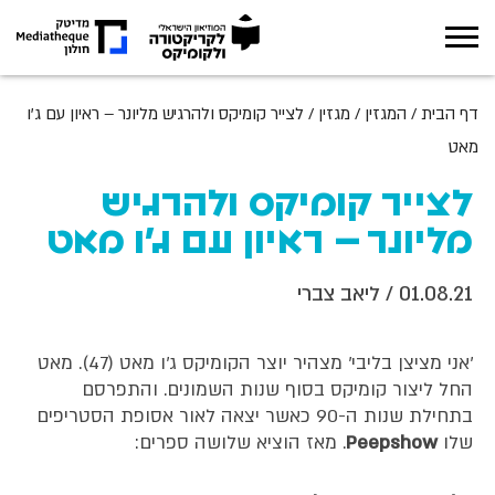
אודות
דף הבית
/
המגזין
/
מגזין
/
לצייר קומיקס ולהרגיש מליונר – ראיון עם ג'ו
מאט
תערוכות
לצייר קומיקס ולהרגיש
מה קורה במוזיאון
מליונר – ראיון עם ג'ו מאט
חינוך
01.08.21
/ ליאב צברי
ארכיון
'אני מציצן בליבי' מצהיר יוצר הקומיקס ג'ו מאט (47). מאט
מגזין
החל ליצור קומיקס בסוף שנות השמונים. והתפרסם
בתחילת שנות ה-90 כאשר יצאה לאור אסופת הסטריפים
צור קשר
שלו
Peepshow
. מאז הוציא שלושה ספרים: