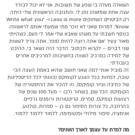
השאלה מעלה בי שפע של תשובות. אני לא יכול לבודד
עצה אחת שמישהו נתן לי. והתגובה הראשונית שלי היתה
רק הביטויים השחוקים Less is more ו- "Write what you
know". למרות שאני לא זוכר מתי שמעתי אותם לראשונה.
בנוסף חשבתי על משהו שאבא שלי אמר לי פעם, כשהייתי
מאוד צעיר 'אם אתה רוצה להיות סופר, אתה צריך לעשות
שני דברים – לקרוא ולכתוב'. הדבר הזה נשאר בי, ההיבט
של למידה כמרכיב השווה בחשיבותו למרכיבים אחרים
בעבודתי.
זה מוביל אותי למה שאני חושב שהיא באמת העצה הכי
טובה, לפחות בכל הנוגע לקומיקס (כוונתי לכל הדיספלינות
של כתיבה וציור קומיקס), וזו להכיר את ההיסטוריה של
הקומיקס. הכל שם, בשחור ולבן – מעל 100 שנים של
רצועות קומיקס, ספרים, קריקטורות ורומנים גרפיים.
בהרחבה, כל צורות הסיפור גם כן – ספרות, קולנוע,
אנימציה, סיפור מילולי ופנטומימה. ללמוד ללמוד ללמוד.
מה למדת על עצמך לאורך השנים?