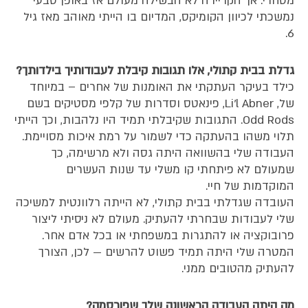
מסחרי. אך הקריירה לא הבשילה מעולם אז באופן טבעי
נמשכתי לכיוון הקומיקס, המדיום בו הייתי מאוהב מאז גיל
6.
גדלת בבית קתולי, אלו תגובות קיבלת לעבודותיך בילדותך?
כילד בעיקר העתקתי את האומנות של אחרים – במיוחד
של, Li'l Abner, פינאטס וסדרות של קלפי מסטיקים בשם
Odd Rods. התגובות שקיבלתי תמיד היו נלהבות, וכך הייתי
תלוי משהו בהעתקה כדי לשמור על רמת איכות מסויימת.
העבודה שלי בהשוואה היתה גסה ולא מרשימה, כך
שמעולם לא פיתחתי קו משלי עד שנות העשרים
המוקדמות של חיי.
העובדה שגדלתי בבית קתולי, לא הייתה רלוונטית למשיכה
שלי לעבודות שבחרתי להעתיק. מעולם לא ניסיתי ליצור
פרובוקציה או להתגרות במשפחתי או בכל אדם אחר.
המטרה שלי היתה תמיד פשוט להרשים — לכן, הצורך
להעתיק מהטובים ממני.
מה היתה העבודה הראשונה שלך שפורסמה?