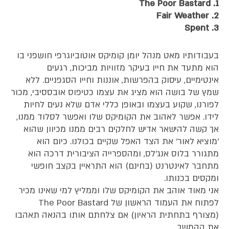
1. The Poor Bastard
2. Fair Weather
3. Spent
בעבודותיו מאט מנהל יומן קומיקס אוטוביוגרפי חושפני בו
הוא מתעד את חייו בעיקר מזוויות מביכות, רגעים
אינטימיים, עיסוק בהפרשות, אוננות וחייו הסגפניים. ללא
שמץ של בושה הוא מציג את עצמו כטיפוס אובססיבי, מכור
לפורנו, שקוע בעצמו ובאופן כללי אדם שלא נעים לחיות
לידו. אפשר לאהוב את הקומיקס שלו ואפשר לסלוד ממנו,
אך קשה להישאר אדיש לחלקים רבים ממנו מכיוון שהוא
'מוציא לאור' את הצד האפל שקיים בכולנו. כיום הוא
מתגורר בלוס אנג'לס, ומהספרייה הציבורית דרכה הוא
מתחבר לאינטרנט (בחינם) הוא התראיין בקצב חופשי
ומקסים בכנותו.
אני מאוד אוהב את הקומיקס שלו וממליץ למי שאינו מכיר
לפתוח את העמוד הראשון של The Poor Bastard
(מצורף בתחתית הראיון) אם צלחתם אותו בהנאה תאהבו
את ההמשך…