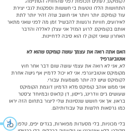
לקומיקס, לעתים תכופות לפני שהחוויה הסתיימה.
התחושות הללו נוטעות בי חששות וספקנות לגבי יצירת
עוד קומיקס. יותר ויותר אני חושב שזה זהיר יותר לתת
לאירועים, חוויות ורגשות להבשיל זמן מה לפני שאני מתאר
אותם בקומיקס. לרוע המזל אני עצלן לאללה והדבר
האחרון שאני זקוק לו הוא סיבה לדחיינות.
האם אתה רואה את עצמך עושה קומיקס שהוא לא
אוטוביוגרפי?
לא, אני לא רואה את עצמי עושה שום דבר אחר חוץ
מקומיקס אוטוביוגרפי. אני לא יכול לדמיין אף גישה אחרת
לקומיקס שיש לה יותר משמעות עבורי.
אני ממש אוהב קומיקס מלא הדמיון דוגמת הקומיקס
שעושים ג'ים וודרינג, ג'ייסון, דן קלאוס ובמיוחד צ'סטר
בראון. אך אני חושש שנסיונות שלי ליצור בתחום הזה יראו
כמו גרסאות חלשות של עבודותיהם.
בלי מכוניות, בלי מסעדות מפוארות, בגדים יפים, טלפון
סלולרי. ללא אינטרנט או טלוויזיה בכבלים, בלי כרטיסי