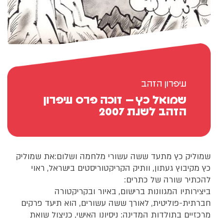
עיפרון הזהב
שמואל כץ – זוכה פרס עיפרון
הזהב לשנת 2007
שמוליק כץ מתעד ששה עשורי מלחמה ושלום:את שמוליק
כץ מקיבוץ געתון, וותיק הקריקטוריסטים בישראל, ראוי
להכתיר שורה של כתרים:
ביצירותיו המגוונות ברישום, באיור ובקריקטורה
חברתית-פוליטית, לאורך ששה עשורים, הוא תיעד פרקים
מרכזיים בתולדות המדינה: ניסיונו האישי, כניצול שואת