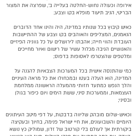
אירופה וכעולה נחוש-החלטה בעלייה ב', שפרצה את המצור
הבריטי, הניב תיעוד מופלא בקו וצבע;
כאיש קיבוץ בכל שנותיו במדינה, היה והינו אחד הדוברים
הנאמנים, המצליפים והאוהבים בקו וצבע של ההתיישבות
העובדת והווי חייה; אהבתו לירושלים על כל גווניה הפיזיים
והאנושיים הניבה מכלול עשיר של רישום ואיור מחייכים
ומלטפים שהצטרפו לאסופות בדפוס;
כמי שהתנסה אישית בכל המערכות הצבאיות להגנה על
המדינה, הוא העלה בעטו ובמכחולו את כל מראה העיניים
והלך הנפש כמתעד חזותי מהמעלה הראשונה ממלחמת
העצמאות, וממערכות סיני, ששת הימים ויום כיפור בגולן
ובסיני;
וכאיש-שלום מובהק שליווה בדבקות, על דפי מיטב העיתונים
היומיים והשבועונים, את חיי ישראל פנימה, בחיוך ובעקיצה
ביקורתית אך לעולם בלי קורטוב של זדון, שמוליק כץ נושא