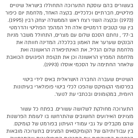
בעשורים בהם עוסקת התערוכה התחוללו בישראל שינויים
פוליטיים, חברתיים וכלכליים. בקצה האחד, מלחמת יום כיפור
(1973) ובקצה השני רצח ראש הממשלה יצחק רבין (1995).
בין שני קטבים דרמטיים אלה חל המהפך הפוליטי והדרמטי
ב-77' , נחתם הסכם שלום עם מצרים, התחולל משבר מניות
הבנקים שערער את האמון בכלכלה. המדינה חוותה את
מלחמת שלום הגליל, את האינתיפאדה הראשונה ואת
מלחמת המפרץ הראשונה וכן את תקופת הפיגועים הכואבת
שלאחר החתימה על הסכמי אוסלו (1993).
השינויים שעברה החברה הישראלית באים לידי ביטוי
בפרסומי הקומיקס שהפכו לכלי ביטוי פופולארי בעיתונות
היומית, במקומונים ובכתבי עת לנוער.
התערוכה מחולקת לשלושה עשורים. בפתח כל עשור
מצוינים האירועים החשובים שהתרחשו בו לעומת הפרשנות
שהם מקבלים על גבי עמודי העיתון בפורמט של קומיקס.
בין עבודותיהם של הקומיקסאים המציגים בתערוכה מובאות