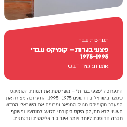
תערוכות עבר
פצעי בגרות – קומיקס עברי
1975-1995
אוצרת: מיה דבש
התערוכה "פצעי בגרות" – משרטטת את תמונת הקומיקס
שנוצר בישראל בין השנים 1975- 1995. התערוכה מציגה את
המעבר מקומיקס מגויס המפאר ומרומם את הישראלי החדש
העשוי ללא חת, לקומיקס ביקורתי הלועג למנהיגיו ומשקף
חברה ההופכת ליותר ויותר אינדיבידואליסטית ונהנתנית.