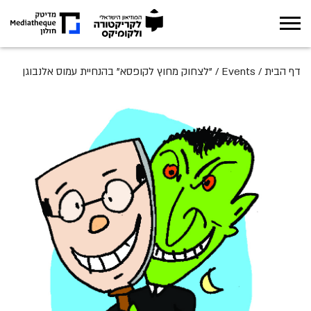
אודות
דף הבית
/
Events
/
"לצחוק מחוץ לקופסא" בהנחיית עמוס אלנבוגן
תערוכות
מה קורה במוזיאון
חינוך
ארכיון
מגזין
צור קשר