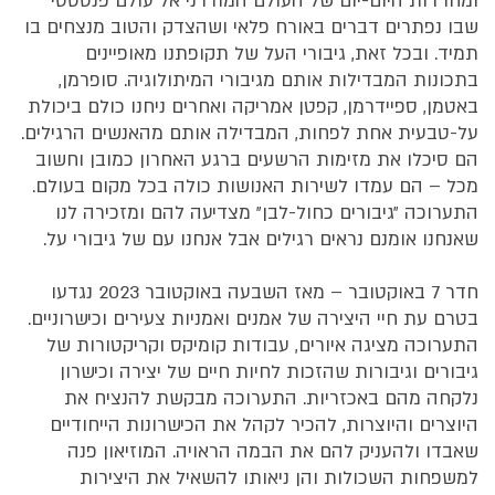
ומחרדות היום-יום של העולם המודרני אל עולם פנטסטי
שבו נפתרים דברים באורח פלאי ושהצדק והטוב מנצחים בו
תמיד. ובכל זאת, גיבורי העל של תקופתנו מאופיינים
בתכונות המבדילות אותם מגיבורי המיתולוגיה. סופרמן,
באטמן, ספיידרמן, קפטן אמריקה ואחרים ניחנו כולם ביכולת
על-טבעית אחת לפחות, המבדילה אותם מהאנשים הרגילים.
הם סיכלו את מזימות הרשעים ברגע האחרון כמובן וחשוב
מכל – הם עמדו לשירות האנושות כולה בכל מקום בעולם.
התערוכה ״גיבורים כחול-לבן״ מצדיעה להם ומזכירה לנו
שאנחנו אומנם נראים רגילים אבל אנחנו עם של גיבורי על.
חדר 7 באוקטובר – מאז השבעה באוקטובר 2023 נגדעו
בטרם עת חיי היצירה של אמנים ואמניות צעירים וכישרוניים.
התערוכה מציגה איורים, עבודות קומיקס וקריקטורות של
גיבורים וגיבורות שהזכות לחיות חיים של יצירה וכישרון
נלקחה מהם באכזריות. התערוכה מבקשת להנציח את
היוצרים והיוצרות, להכיר לקהל את הכישרונות הייחודיים
שאבדו ולהעניק להם את הבמה הראויה. המוזיאון פנה
למשפחות השכולות והן ניאותו להשאיל את היצירות