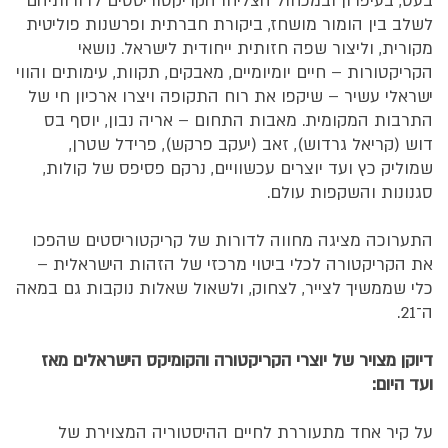
בעט, בעיפרון ובמכחול הצליחו הקריקטוריסטים לדורותיהם
לשלב בין הומור מושחז, ביקורת חברתית ופרשנות פוליטית
מקורית, וליצור שפה חזותית ייחודית לישראל. נושאי
הקריקטורות – חיים יומיומיים, מאבקים, תקוות, עימותים והווי
ישראלי עשיר – שיקפו את רוח התקופה ויצרו ארכיון חי של
התרבות המקומית. מאבות התחום – אריה נבון, יוסף בס
דוש (קריאל גרדוש), זאב (יעקב פרקש), פרידל שטרן,
שמוליק כץ ועד יוצרים עכשוויים, נרקם פסיפס של קולות,
סגנונות והשקפות עולם.
התערוכה מציגה מחווה לדורות של קריקטוריסטים שהפכו
את הקריקטורה לכלי ביטוי מרכזי של הזהות הישראלית –
כלי שממשיך לצייר, לצחוק, ולשאול שאלות נוקבות גם במאה
ה־21.
דיוקן מצויר של יוצרי הקריקטורה והקומיקס הישראלים מאז
ועד היום:
על קיר אחד מתעוררת לחיים ההיסטוריה המצוירת של