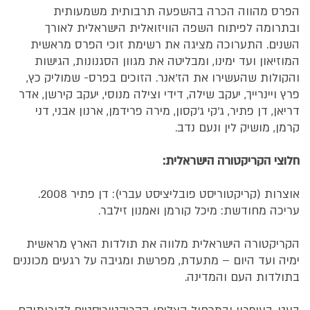
הפרס מהווה הכרה בהשפעה תרבותית משמעותית
ובתרומה לפיתוח השפה הוויזואלית הישראלית לאורך
השנים. התערוכה מציגה את רשימת זוכי הפרס מראשית
המוזיאון ועד ימינו, ומבליטה את מגוון הסגנונות, הגישות
והקולות שהעשירו את הז’אנר. הזוכים בפרס- שמוליק כץ,
פרץ ויינרייך, יעקב שילה, דידי וצילה מנוסי, יעקב קירשן, אדר
דריאן, דן פתיר, ג'קי ג'קסון, מירה פרידמן, ארנון אבני, דני
קרמן, מושיק לין ונעם נדב.
חלוצי הקריקטורה הישראלית:
אוצרות (קריקטוריסט פובליציסט עברי): דן פתיר 2008.
עריכה מחודשת: מיכל קורמן ואמנון זילבר.
הקריקטורה הישראלית מלווה את תולדות הארץ מראשית
ימיה ועד היום – מתעדת, מפרשת ומגיבה על רגעים מכוננים
בתולדות העם והמדינה.