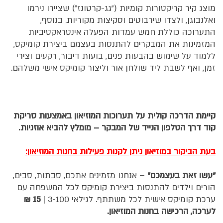
מוצג קיר קריקטורות קומיות ("גג-קרטונז") שציירו נירמו
ואלנבוגן, ולצדו שירבוטים וסקיצות מקוריות. בנוסף,
התערוכה כוללת חמש עמדות הפעלה אינטראקטיביות
המזמינות את המבקרים להתנסות בעצמם ביצירת קומיקס,
ללמוד על שימוש בהבעות פנים, בועות דיבור, רקעים וצירי
זמן, ואף לשבת ליד שולחן אור וליצור קומיקס אישי משלהם.
קיימת הדרכה קולית על תערוכות המוזיאון באמצעות סריקת
קוד דרך הטלפון הנייד של המבקר – מומלץ להביא אוזניות.
בעת הביקור במוזיאון ניתן לקנות פעילות בחנות המוזיאון:
"עשו זאת בעצמכם"
– אנחנו מזמינים אתכם, סבתות, סבים,
הורים וילדים להתנסות ביצירת קומיקס לכל המשפחה עם
ערכת קומיקס אישית לכל משתתף. לגילאי 3-100 |
15 ₪
לערכה, הרכישה בחנות המוזיאון.