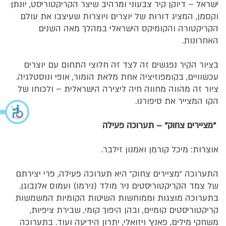
ישראל – דיוקן קיר צבעוני ומרהיב שיצר הקריקטוריסט, יונתן
וקסמן, המציג דורות של יוצרים ויוצרות שעיצבו את עולם
הקריקטורה והקומיקס הישראלי במהלך מאה השנים
האחרונות.
בציור הקיר נפגשים זה לצד זה חלוצי התחום עם יוצרים
עכשוויים, בקומפוזיציה אחת מלאת הומור, אופי ונוסטלגיה.
ציור זה מהווה מחווה חיה ליצירה הישראלית – ולכוחו של
הקו המצייר את סיפורנו.
"מציירים צחוק" – תערוכה פעילה
אוצרות: מיכל קורמן ואמנון זילבר.
התערוכה "מציירים צחוק" היא תערוכה פעילה, פרי יצירתם
של צמד הקריקטוריסטים ניר מולד (נירמו) ועמוס אלנבוגן.
בתערוכה מוצגות וממוחשות השיטות הקומיות המשמשות
קריקטוריסטים קומיים, ובהן היפוך קומי, שבירת ציפיות,
משחקי מילים, פאנץ' ויזואלי, יתרון הידיעה ועוד. בתערוכה