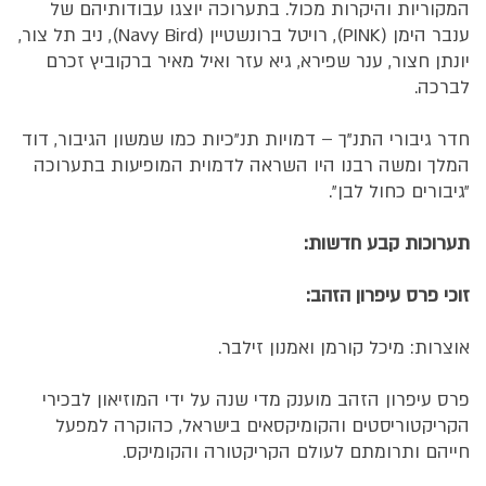
המקוריות והיקרות מכול. בתערוכה יוצגו עבודותיהם של
ענבר הימן (PINK), רויטל ברונשטיין (Navy Bird), ניב תל צור,
יונתן חצור, ענר שפירא, גיא עזר ואיל מאיר ברקוביץ זכרם
לברכה.
חדר גיבורי התנ"ך – דמויות תנ״כיות כמו שמשון הגיבור, דוד
המלך ומשה רבנו היו השראה לדמוית המופיעות בתערוכה
״גיבורים כחול לבן״.
תערוכות קבע חדשות:
זוכי פרס עיפרון הזהב:
אוצרות: מיכל קורמן ואמנון זילבר.
פרס עיפרון הזהב מוענק מדי שנה על ידי המוזיאון לבכירי
הקריקטוריסטים והקומיקסאים בישראל, כהוקרה למפעל
חייהם ותרומתם לעולם הקריקטורה והקומיקס.